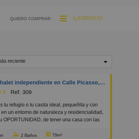
938950159
QUIERO COMPRAR
ás reciente
ás reciente
Casa/Chalet independiente en Calle Picasso, Mas Trader-Corral D’En Tort-Corral D’En Cona
enos reciente
0 €
Ref. 309
aratos
aros
 en un entorno de naturaleza y residencialidad,
equeños
 tu OPORTUNIDAD, de tener una casa con las
 comodidades a un paso de nucleo urbano.
randes
en la zona de Mas Trader II ( urbanizacion de
79m²
rm
2 Baños