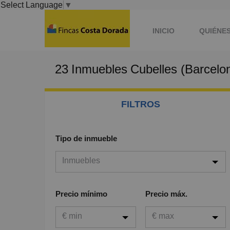
Select Language
▼
INICIO
QUIÉNE
23
Inmuebles
Cubelles (Barcelo
QUIERO VENDER
FILTROS
Tipo de inmueble
Inmuebles
Inmuebles
Precio mínimo
Precio máx.
Viviendas
€ min
€ max
Garaje