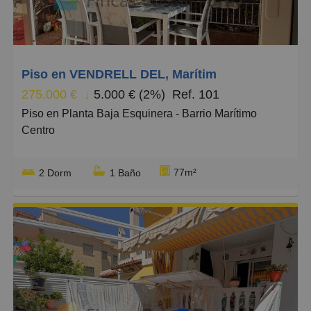
Grandes
Piso en VENDRELL DEL, Marítim
275.000 €
↓
5.000 € (2%)
Ref. 101
Piso en Planta Baja Esquinera - Barrio Marítimo
Centro
¡Descubre tu nuevo hogar junto al mar! Te
77m²
2 Dorm
1 Baño
presentamos este espectacular piso de planta baja
esquinera totalmente reformado y actualizado,
ubicado en el corazón del barrio marítimo, a tan solo
un paso de la playa, la estación y todos los servicios
que necesitas. Con acceso directo a pie de calle sin
necesidad de escaleras, este inmueble es la opción
perfecta para disfrutar de la vida costera con máxima
comodidad.