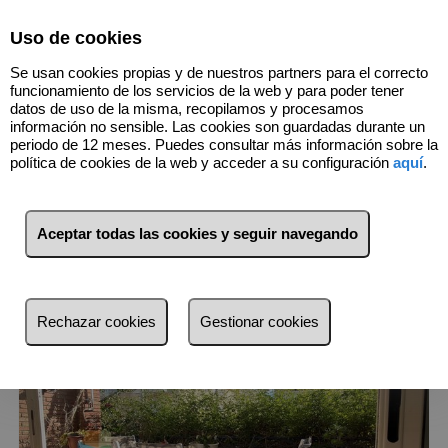
Select Language
▼
Uso de cookies
938950159
Se usan cookies propias y de nuestros partners para el correcto
funcionamiento de los servicios de la web y para poder tener
datos de uso de la misma, recopilamos y procesamos
información no sensible. Las cookies son guardadas durante un
6
Inmuebles
Marítim (Barcelona)
periodo de 12 meses. Puedes consultar más información sobre la
política de cookies de la web y acceder a su configuración
aquí
.
Lista
Mapa
Filtros
Aceptar todas las cookies y seguir navegando
más reciente
más reciente
Rechazar cookies
Gestionar cookies
Menos reciente
Baratos
Caros
Pequeños