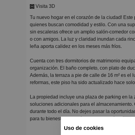
Visita 3D
Tu nuevo hogar en el corazón de la ciudad! Este piso totalmente actualizado y céntrico es perfecto para
quienes buscan comodidad y estilo. Con una supe
sin escaleras ofrece un amplio salón-comedor con
o con amigos. La luz y claridad inundan cada rinc
leña aporta calidez en los meses más fríos.
Cuenta con tres dormitorios de matrimonio equi
organización. El baño completo, con plato de duch
Además, la terraza a pie de calle de 16 m² es el l
reformas, este piso ha sido actualizado hace solo
La propiedad incluye una plaza de parking en la 
soluciones adicionales para el almacenamiento. C
durante todo el día. No dejes pasar la oportunid
para tu bienestar. ¡Contáctanos para más informac
Uso de cookies