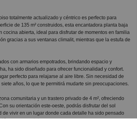
rficie de 135 m² construidos, esta encantadora planta baja
 cocina abierta, ideal para disfrutar de momentos en familia
ón gracias a sus ventanas climalit, mientras que la estufa de
pados con armarios empotrados, brindando espacio y
a, ha sido diseñado para ofrecer funcionalidad y confort.
ugar perfecto para relajarse al aire libre. Sin necesidad de
 siete años, lo que te permitirá mudarte sin preocupaciones.
zona comunitaria y un trastero privado de 4 m², ofreciendo
on su orientación este-oeste, podrás disfrutar del sol
ad de vivir en un lugar donde cada detalle ha sido pensado
ión y ven a verlo!