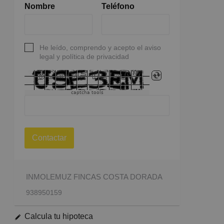
Nombre
Teléfono
He leído, comprendo y acepto el aviso
legal y política de privacidad
captcha tools
Contactar
INMOLEMUZ FINCAS COSTA DORADA
938950159
Calcula tu hipoteca