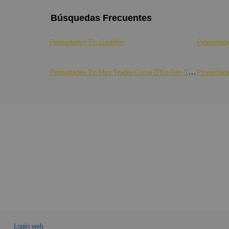
Búsquedas Frecuentes
Propiedades En Cubelles
Propiedade
Propiedades En Mas Trader-Corral D’En Tort-Corral D’En Cona
Propiedade
Login web