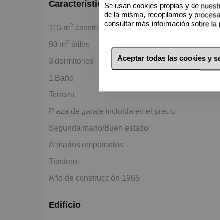
Características básicas
Se usan cookies propias y de nuestr
de la misma, recopilamos y proces
consultar más información sobre la 
2
115 m
construidos
2
90 m
útiles
Aceptar todas las cookies y 
3 dormitorios
1 Baño
Terraza
Plaza de garaje incluida en el precio
Segunda mano/Buen estado
Armarios empotrados
Trastero
Año de construcción 1965
Edificio